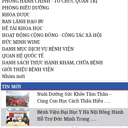
PHÒNG HÀNH CHÍNH - TỔ CHỨC QUẢN TRỊ
PHÒNG ĐIỀU DƯỠNG
KHOA DƯỢC
BAN LÃNH ĐẠO BV
ĐỀ TÀI KHOA HỌC
HOẠT ĐỘNG CỘNG ĐỒNG - CÔNG TÁC XÃ HỘI
ĐỨC MINH WINE
DANH MỤC DỊCH VỤ BỆNH VIỆN
QUAN HỆ QUỐC TẾ
DANH SÁCH THỰC HÀNH KHÁM, CHỮA BỆNH
GIỚI THIỆU BỆNH VIỆN
Nhóm mới
TIN MỚI
Nuôi Dưỡng Sức Khỏe Tâm Thần –
Cùng Con Học Cách Thấu Hiểu . . .
Bệnh Viện Đại Học Y Hà Nội Đồng Hành
Hỗ Trợ Đức Minh Trong . . .