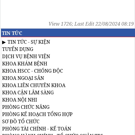
View 1726; Last Edit 22/08/2024 08:19
TIN TỨC
TIN TỨC - SỰ KIỆN
TUYỂN DỤNG
DỊCH VỤ BỆNH VIỆN
KHOA KHÁM BỆNH
KHOA HSCC - CHỐNG ĐỘC
KHOA NGOẠI SẢN
KHOA LIÊN CHUYÊN KHOA
KHOA CẬN LÂM SÀNG
KHOA NỘI NHI
PHÒNG CHỨC NĂNG
PHÒNG KẾ HOẠCH TỔNG HỢP
SƠ ĐỒ TỔ CHỨC
PHÒNG TÀI CHÍNH - KẾ TOÁN