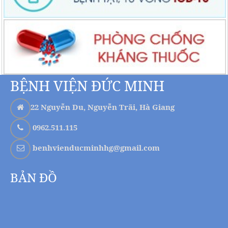
BỆNH VIỆN ĐỨC MINH
22 Nguyễn Du, Nguyễn Trãi, Hà Giang
0962.511.115
benhvienducminhhg@gmail.com
BẢN ĐỒ