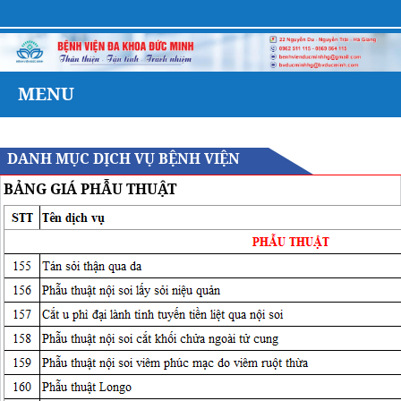
Bệnh
MENU
DANH MỤC DỊCH VỤ BỆNH VIỆN
BẢNG GIÁ PHẪU THUẬT