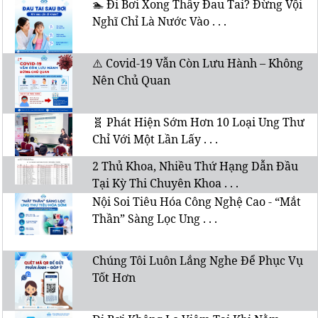
🏊 Đi Bơi Xong Thấy Đau Tai? Đừng Vội
Nghĩ Chỉ Là Nước Vào . . .
⚠️ Covid-19 Vẫn Còn Lưu Hành – Không
Nên Chủ Quan
🧬 Phát Hiện Sớm Hơn 10 Loại Ung Thư
Chỉ Với Một Lần Lấy . . .
2 Thủ Khoa, Nhiều Thứ Hạng Dẫn Đầu
Tại Kỳ Thi Chuyên Khoa . . .
Nội Soi Tiêu Hóa Công Nghệ Cao - “Mắt
Thần” Sàng Lọc Ung . . .
Chúng Tôi Luôn Lắng Nghe Để Phục Vụ
Tốt Hơn