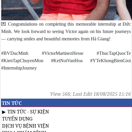
💌 Congratulations on completing this memorable internship at Đức
Minh. We look forward to seeing Victor again on his future journeys
— carrying smiles and beautiful memories from Hà Giang!
#BVDucMinh #VictorMartinezHesse #ThucTapQuocTe
#KienTapChuyenMon #KetNoiVanHoa #YTeKhongBienGioi
#InternshipJourney
View 566; Last Edit 18/08/2025 15:16
TIN TỨC
TIN TỨC - SỰ KIỆN
TUYỂN DỤNG
DỊCH VỤ BỆNH VIỆN