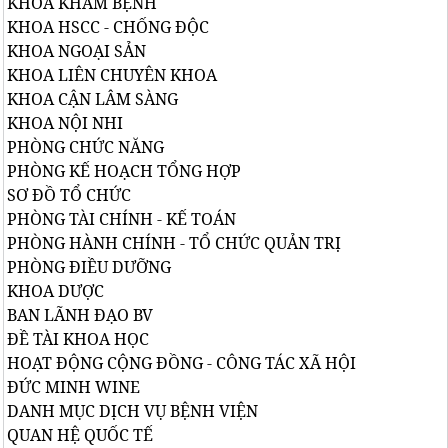
KHOA KHÁM BỆNH
KHOA HSCC - CHỐNG ĐỘC
KHOA NGOẠI SẢN
KHOA LIÊN CHUYÊN KHOA
KHOA CẬN LÂM SÀNG
KHOA NỘI NHI
PHÒNG CHỨC NĂNG
PHÒNG KẾ HOẠCH TỔNG HỢP
SƠ ĐỒ TỔ CHỨC
PHÒNG TÀI CHÍNH - KẾ TOÁN
PHÒNG HÀNH CHÍNH - TỔ CHỨC QUẢN TRỊ
PHÒNG ĐIỀU DƯỠNG
KHOA DƯỢC
BAN LÃNH ĐẠO BV
ĐỀ TÀI KHOA HỌC
HOẠT ĐỘNG CỘNG ĐỒNG - CÔNG TÁC XÃ HỘI
ĐỨC MINH WINE
DANH MỤC DỊCH VỤ BỆNH VIỆN
QUAN HỆ QUỐC TẾ