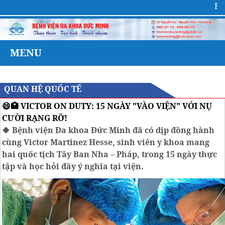
Bệnh viện đa k
MENU
QUAN HỆ QUỐC TẾ
😄🏥 VICTOR ON DUTY: 15 NGÀY "VÀO VIỆN" VỚI NỤ
CƯỜI RẠNG RỠ!
🍀 Bệnh viện Đa khoa Đức Minh đã có dịp đồng hành
cùng Victor Martinez Hesse, sinh viên y khoa mang
hai quốc tịch Tây Ban Nha – Pháp, trong 15 ngày thực
tập và học hỏi đầy ý nghĩa tại viện.