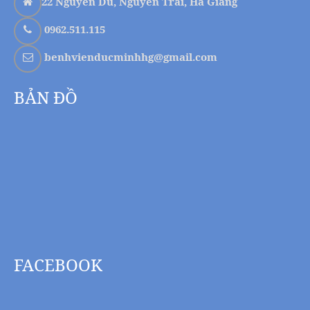
22 Nguyễn Du, Nguyễn Trãi, Hà Giang
0962.511.115
benhvienducminhhg@gmail.com
BẢN ĐỒ
FACEBOOK