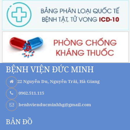
BỆNH VIỆN ĐỨC MINH
22 Nguyễn Du, Nguyễn Trãi, Hà Giang
0962.511.115
benhvienducminhhg@gmail.com
BẢN ĐỒ