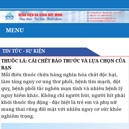
Bệnh 
MENU
TIN TỨC - SỰ KIỆN
THUỐC LÁ: CÁI CHẾT BÁO TRƯỚC VÀ LỰA CHỌN CỦA
BẠN
Mỗi điếu thuốc chứa hàng nghìn hóa chất độc hại,
làm tăng nguy cơ ung thư phổi, bệnh tim mạch, đột
quỵ, bệnh phổi tắc nghẽn mạn tính và nhiều bệnh lý
nguy hiểm khác. Không chỉ người hút, người hít phải
khói thuốc thụ động - đặc biệt là trẻ em và phụ nữ
mang thai cũng đối mặt với nhiều nguy cơ sức khỏe
nghiêm trọng.