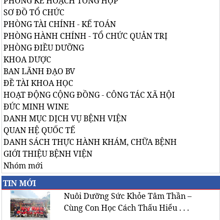
PHÒNG KẾ HOẠCH TỔNG HỢP
SƠ ĐỒ TỔ CHỨC
PHÒNG TÀI CHÍNH - KẾ TOÁN
PHÒNG HÀNH CHÍNH - TỔ CHỨC QUẢN TRỊ
PHÒNG ĐIỀU DƯỠNG
KHOA DƯỢC
BAN LÃNH ĐẠO BV
ĐỀ TÀI KHOA HỌC
HOẠT ĐỘNG CỘNG ĐỒNG - CÔNG TÁC XÃ HỘI
ĐỨC MINH WINE
DANH MỤC DỊCH VỤ BỆNH VIỆN
QUAN HỆ QUỐC TẾ
DANH SÁCH THỰC HÀNH KHÁM, CHỮA BỆNH
GIỚI THIỆU BỆNH VIỆN
Nhóm mới
TIN MỚI
Nuôi Dưỡng Sức Khỏe Tâm Thần –
Cùng Con Học Cách Thấu Hiểu . . .