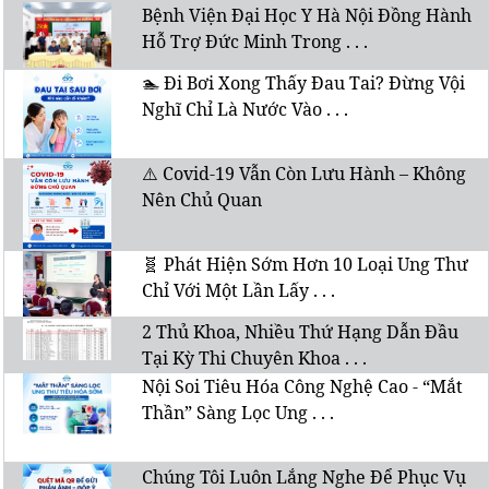
Bệnh Viện Đại Học Y Hà Nội Đồng Hành
Hỗ Trợ Đức Minh Trong . . .
🏊 Đi Bơi Xong Thấy Đau Tai? Đừng Vội
Nghĩ Chỉ Là Nước Vào . . .
⚠️ Covid-19 Vẫn Còn Lưu Hành – Không
Nên Chủ Quan
🧬 Phát Hiện Sớm Hơn 10 Loại Ung Thư
Chỉ Với Một Lần Lấy . . .
2 Thủ Khoa, Nhiều Thứ Hạng Dẫn Đầu
Tại Kỳ Thi Chuyên Khoa . . .
Nội Soi Tiêu Hóa Công Nghệ Cao - “Mắt
Thần” Sàng Lọc Ung . . .
Chúng Tôi Luôn Lắng Nghe Để Phục Vụ