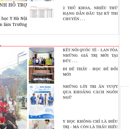
ÀNH HỖ TRỢ
2 THỦ KHOA, NHIỀU THỨ
HẠNG DẪN ĐẦU TẠI KỲ THI
i học Y Hà Nội
CHUYÊN . . .
ện làm Trưởng
KẾT NỐI QUỐC TẾ – LAN TỎA
NHỮNG GIÁ TRỊ MỚI TẠI
ĐỨC . . .
ĐI ĐỂ THẤY - HỌC ĐỂ ĐỔI
MỚI
NHỮNG LỜI TRI ÂN VƯỢT
QUA KHOẢNG CÁCH NGÔN
NGỮ
Y HỌC KHÔNG CHỈ LÀ ĐIỀU
TRỊ – MÀ CÒN LÀ THẤU HIỂU