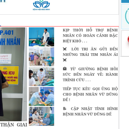
KỊP THỜI HỖ TRỢ BỆNH
NHÂN CÓ HOÀN CẢNH ĐẶC
BIỆT KHÓ . . .
💓 LỜI TRI ÂN GỬI ĐẾN
NHỮNG TRÁI TIM NHÂN ÁI
💓
🏥 TỪ GIƯỜNG BỆNH HỒI
SỨC ĐẾN NGÀY VỀ: HÀNH
TRÌNH CỨU . . .
TIẾP TỤC KÊU GỌI ỦNG HỘ
CHO BỆNH NHÂN VỪ DŨNG
DẾ !
📝 CẬP NHẬT TÌNH HÌNH
BỆNH NHÂN VỪ DŨNG DẾ
 THẬN GIAI