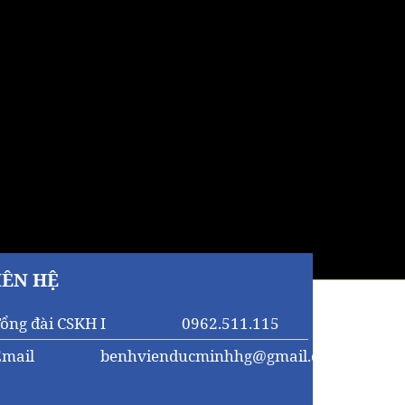
IÊN HỆ
ổng đài CSKH I
0962.511.115
Email
benhvienducminhhg@gmail.com