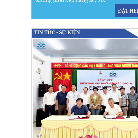
ĐẶT HẸ
TIN TỨC - SỰ KIỆN