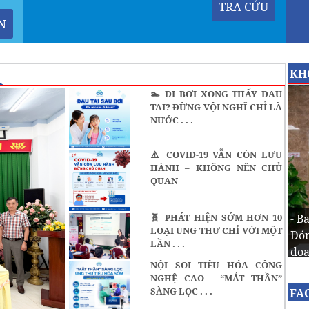
TRA CỨU
N
KH
🏊 ĐI BƠI XONG THẤY ĐAU
TAI? ĐỪNG VỘI NGHĨ CHỈ LÀ
NƯỚC . . .
⚠️ COVID-19 VẪN CÒN LƯU
HÀNH – KHÔNG NÊN CHỦ
QUAN
🧬 PHÁT HIỆN SỚM HƠN 10
- B
LOẠI UNG THƯ CHỈ VỚI MỘT
Đón
LẦN . . .
doa
NỘI SOI TIÊU HÓA CÔNG
NGHỆ CAO - “MẮT THẦN”
SÀNG LỌC . . .
FA