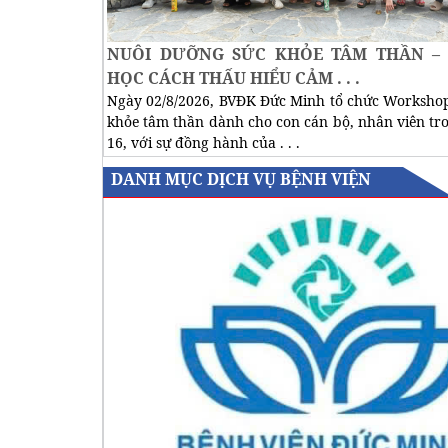
NUÔI DƯỠNG SỨC KHỎE TÂM THẦN –
HỌC CÁCH THẤU HIỂU CẢM . . .
Ngày 02/8/2026, BVĐK Đức Minh tổ chức Workshop
khỏe tâm thần dành cho con cán bộ, nhân viên tro
16, với sự đồng hành của . . .
DANH MỤC DỊCH VỤ BỆNH VIỆN