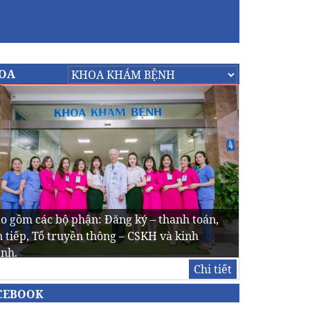
OA
ao gồm các bộ phận: Đăng ký – thanh toán,
 tiếp, Tổ truyền thông – CSKH và kinh
nh.
Chi tiết
CEBOOK