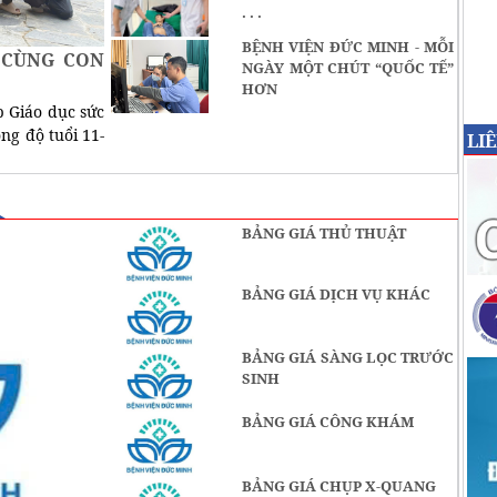
. . .
BỆNH VIỆN ĐỨC MINH - MỖI
 CÙNG CON
NGÀY MỘT CHÚT “QUỐC TẾ”
HƠN
 Giáo dục sức
ng độ tuổi 11-
LI
BẢNG GIÁ THỦ THUẬT
BẢNG GIÁ DỊCH VỤ KHÁC
BẢNG GIÁ SÀNG LỌC TRƯỚC
SINH
BẢNG GIÁ CÔNG KHÁM
BẢNG GIÁ CHỤP X-QUANG