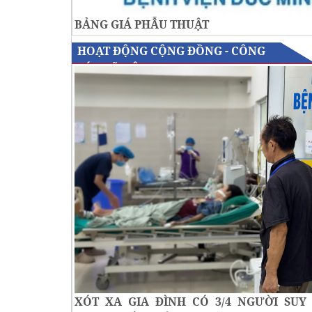
BẢNG GIÁ PHẪU THUẬT
HOẠT ĐỘNG CỘNG ĐỒNG - CÔNG
TÁC XÃ HỘI
XÓT XA GIA ĐÌNH CÓ 3/4 NGƯỜI SUY