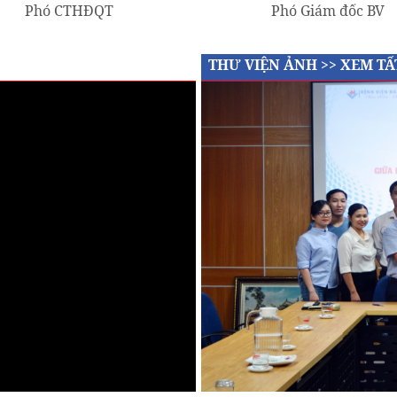
Phó CTHĐQT
Phó Giám đốc BV
THƯ VIỆN ẢNH >>
XEM TẤ