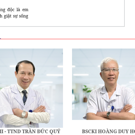
ống độc là em
h giật sự sống
II - TTND TRẦN ĐỨC QUÝ
BSCKI HOÀNG DUY 