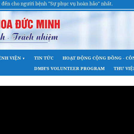
 người bệnh "Sự phục vụ hoàn hảo" nhất.
ỆNH VIỆN
TIN TỨC
HOẠT ĐỘNG CỘNG ĐỒNG - CÔN
▼
DMH'S VOLUNTEER PROGRAM
THƯ VIỆ