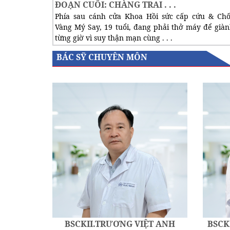
ĐOẠN CUỐI: CHÀNG TRAI . . .
Phía sau cánh cửa Khoa Hồi sức cấp cứu & Ch
Vàng Mý Say, 19 tuổi, đang phải thở máy để giàn
từng giờ vì suy thận mạn cùng . . .
BÁC SỸ CHUYÊN MÔN
BSCKII.TRƯƠNG VIỆT ANH
BSCK