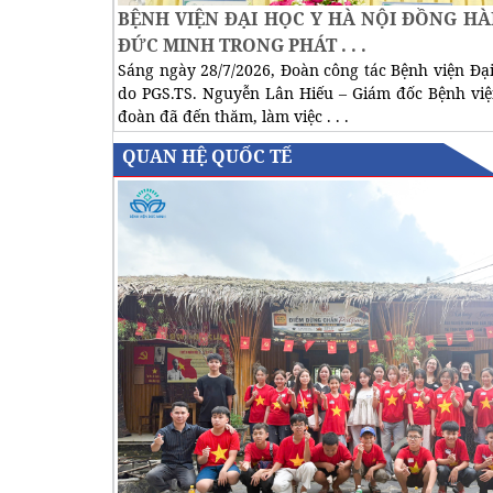
BỆNH VIỆN ĐẠI HỌC Y HÀ NỘI ĐỒNG H
ĐỨC MINH TRONG PHÁT . . .
Sáng ngày 28/7/2026, Đoàn công tác Bệnh viện Đạ
do PGS.TS. Nguyễn Lân Hiếu – Giám đốc Bệnh vi
đoàn đã đến thăm, làm việc . . .
QUAN HỆ QUỐC TẾ