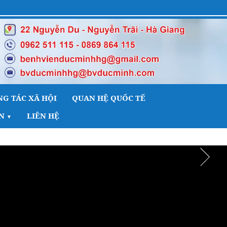
G TÁC XÃ HỘI
QUAN HỆ QUỐC TẾ
N
LIÊN HỆ
▼