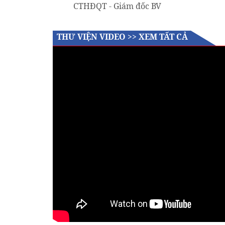
CTHĐQT - Giám đốc BV
THƯ VIỆN VIDEO >>
XEM TẤT CẢ