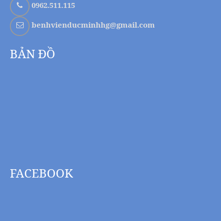
0962.511.115
benhvienducminhhg@gmail.com
BẢN ĐỒ
FACEBOOK