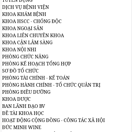
TUYỂN DỤNG
DỊCH VỤ BỆNH VIỆN
KHOA KHÁM BỆNH
KHOA HSCC - CHỐNG ĐỘC
KHOA NGOẠI SẢN
KHOA LIÊN CHUYÊN KHOA
KHOA CẬN LÂM SÀNG
KHOA NỘI NHI
PHÒNG CHỨC NĂNG
PHÒNG KẾ HOẠCH TỔNG HỢP
SƠ ĐỒ TỔ CHỨC
PHÒNG TÀI CHÍNH - KẾ TOÁN
PHÒNG HÀNH CHÍNH - TỔ CHỨC QUẢN TRỊ
PHÒNG ĐIỀU DƯỠNG
KHOA DƯỢC
BAN LÃNH ĐẠO BV
ĐỀ TÀI KHOA HỌC
HOẠT ĐỘNG CỘNG ĐỒNG - CÔNG TÁC XÃ HỘI
ĐỨC MINH WINE