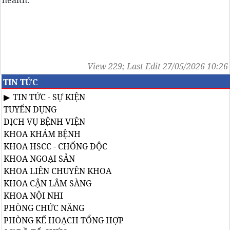
health.
View 229; Last Edit 27/05/2026 10:26
TIN TỨC
TIN TỨC - SỰ KIỆN
TUYỂN DỤNG
DỊCH VỤ BỆNH VIỆN
KHOA KHÁM BỆNH
KHOA HSCC - CHỐNG ĐỘC
KHOA NGOẠI SẢN
KHOA LIÊN CHUYÊN KHOA
KHOA CẬN LÂM SÀNG
KHOA NỘI NHI
PHÒNG CHỨC NĂNG
PHÒNG KẾ HOẠCH TỔNG HỢP