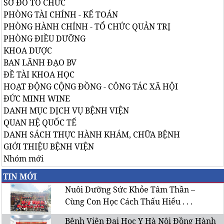
SƠ ĐỒ TỔ CHỨC
PHÒNG TÀI CHÍNH - KẾ TOÁN
PHÒNG HÀNH CHÍNH - TỔ CHỨC QUẢN TRỊ
PHÒNG ĐIỀU DƯỠNG
KHOA DƯỢC
BAN LÃNH ĐẠO BV
ĐỀ TÀI KHOA HỌC
HOẠT ĐỘNG CỘNG ĐỒNG - CÔNG TÁC XÃ HỘI
ĐỨC MINH WINE
DANH MỤC DỊCH VỤ BỆNH VIỆN
QUAN HỆ QUỐC TẾ
DANH SÁCH THỰC HÀNH KHÁM, CHỮA BỆNH
GIỚI THIỆU BỆNH VIỆN
Nhóm mới
TIN MỚI
Nuôi Dưỡng Sức Khỏe Tâm Thần –
Cùng Con Học Cách Thấu Hiểu . . .
Bệnh Viện Đại Học Y Hà Nội Đồng Hành